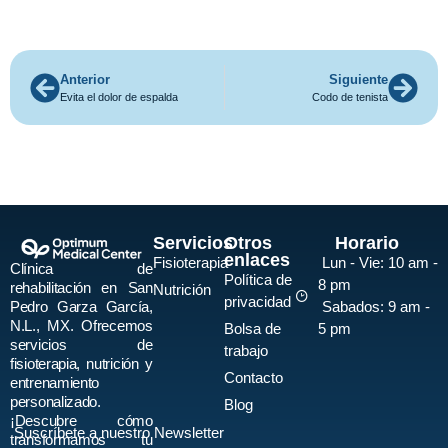
Anterior
Siguiente
Evita el dolor de espalda
Codo de tenista
Servicios
Otros
Horario
enlaces
Fisioterapia
Lun - Vie:
10 am -
Clínica de
Política de
8 pm
rehabilitación en San
Nutrición
privacidad
Pedro Garza García,
Sabados:
9 am -
N.L., MX. Ofrecemos
Bolsa de
5 pm
servicios de
trabajo
fisioterapia, nutrición y
Contacto
entrenamiento
personalizado.
Blog
¡Descubre cómo
Suscríbete a nuestro Newsletter
transformamos tu