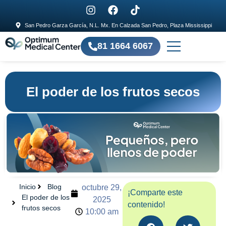
San Pedro Garza García, N.L. Mx. En Calzada San Pedro, Plaza Mississippi
81 1664 6067
El poder de los frutos secos
Inicio
Blog
octubre 29,
¡Comparte este
El poder de los
2025
contenido!
frutos secos
10:00 am