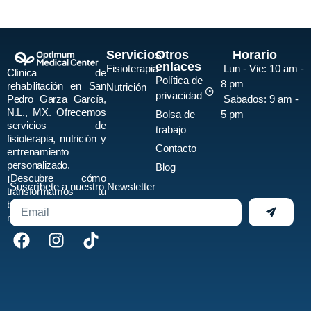
Servicios
Otros
Horario
enlaces
Fisioterapia
Lun - Vie:
10 am -
Clínica de
Política de
8 pm
rehabilitación en San
Nutrición
privacidad
Pedro Garza García,
Sabados:
9 am -
N.L., MX. Ofrecemos
Bolsa de
5 pm
servicios de
trabajo
fisioterapia, nutrición y
Contacto
entrenamiento
personalizado.
Blog
¡Descubre cómo
Suscríbete a nuestro Newsletter
transformamos tu
bienestar físico y
mental hoy mismo!