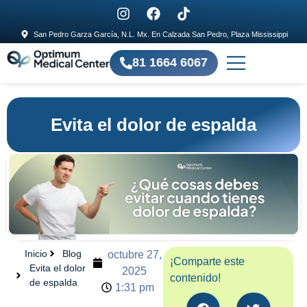
San Pedro Garza García, N.L. Mx. En Calzada San Pedro, Plaza Mississippi
81 1664 6067
Evita el dolor de espalda
Inicio
Blog
octubre 27,
¡Comparte este
Evita el dolor
2025
contenido!
de espalda
1:31 pm