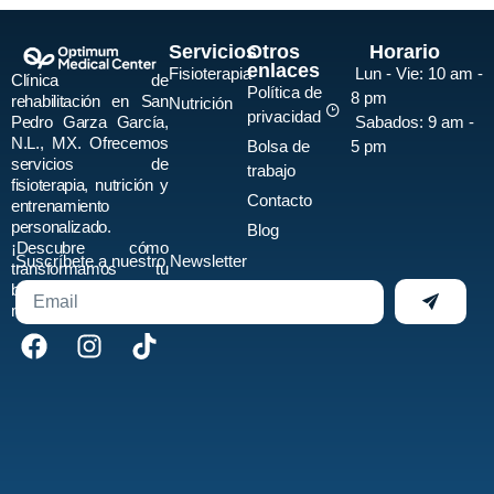
Servicios
Otros
Horario
enlaces
Fisioterapia
Lun - Vie:
10 am -
Clínica de
Política de
8 pm
rehabilitación en San
Nutrición
privacidad
Pedro Garza García,
Sabados:
9 am -
N.L., MX. Ofrecemos
Bolsa de
5 pm
servicios de
trabajo
fisioterapia, nutrición y
Contacto
entrenamiento
personalizado.
Blog
¡Descubre cómo
Suscríbete a nuestro Newsletter
transformamos tu
bienestar físico y
mental hoy mismo!