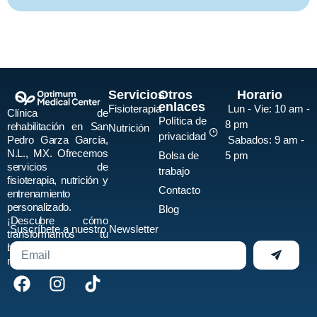
Servicios
Otros
Horario
enlaces
Fisioterapia
Lun - Vie:
10 am -
Clínica de
Política de
8 pm
rehabilitación en San
Nutrición
privacidad
Pedro Garza García,
Sabados:
9 am -
N.L., MX. Ofrecemos
Bolsa de
5 pm
servicios de
trabajo
fisioterapia, nutrición y
Contacto
entrenamiento
personalizado.
Blog
¡Descubre cómo
Suscríbete a nuestro Newsletter
transformamos tu
bienestar físico y
mental hoy mismo!